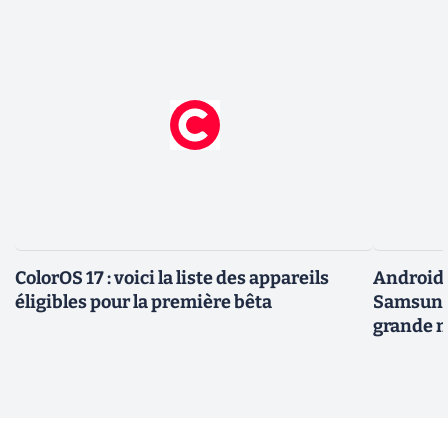
ColorOS 17 : voici la liste des appareils
Android 
éligibles pour la première bêta
Samsung 
grande m