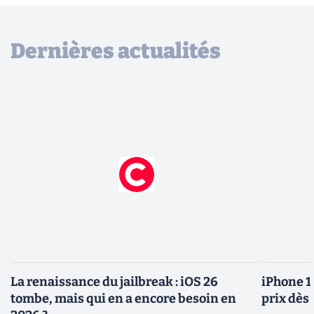
Dernières actualités
La renaissance du jailbreak : iOS 26
iPhone 1
tombe, mais qui en a encore besoin en
prix dès 