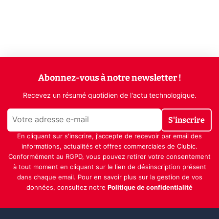
Abonnez-vous à notre newsletter !
Recevez un résumé quotidien de l'actu technologique.
S'inscrire
En cliquant sur s'inscrire, j’accepte de recevoir par email des
informations, actualités et offres commerciales de Clubic.
Conformément au RGPD, vous pouvez retirer votre consentement
à tout moment en cliquant sur le lien de désinscription présent
dans chaque email. Pour en savoir plus sur la gestion de vos
données, consultez notre
Politique de confidentialité