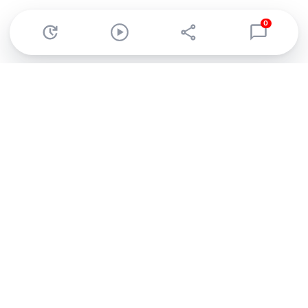
0
Abonnez-vous à notre newsletter !
Recevez un résumé quotidien de l'actu technologique.
S'inscrire
En cliquant sur s'inscrire, j’accepte de recevoir par email des
informations, actualités et offres commerciales de Clubic.
Conformément au RGPD, vous pouvez retirer votre consentement
à tout moment en cliquant sur le lien de désinscription présent
dans chaque email. Pour en savoir plus sur la gestion de vos
données, consultez notre
Politique de confidentialité