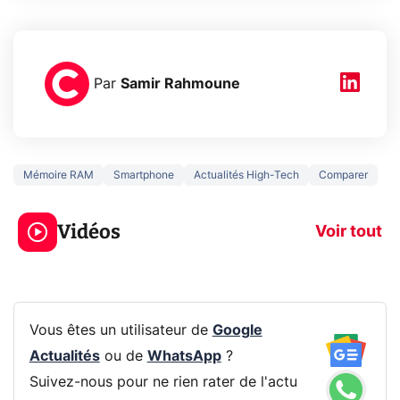
Par
Samir Rahmoune
Mémoire RAM
Smartphone
Actualités High-Tech
Comparer
5 générations de
Ce que vous n
jeux dans la
savez sur la
Vidéos
prochaine Xbox !
navigation pri
Voir tout
Vous êtes un utilisateur de
Google
Actualités
ou de
WhatsApp
?
Suivez-nous pour ne rien rater de l'actu