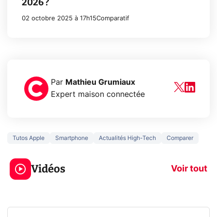
2026 ?
02 octobre 2025 à 17h15
Comparatif
Par
Mathieu Grumiaux
Expert maison connectée
Tutos Apple
Smartphone
Actualités High-Tech
Comparer
3 écrans en 1 pour
5 générations
319€ ? Voici L'AOC
jeux dans la
Vidéos
CQ32G4ZA !
prochaine Xbo
Voir tout