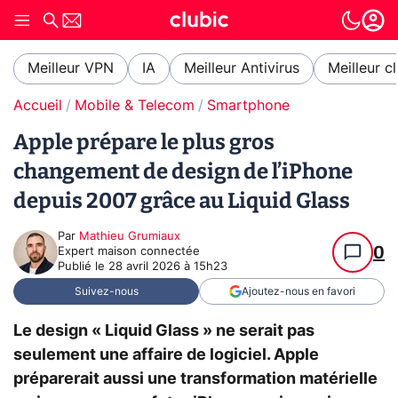
Meilleur VPN
IA
Meilleur Antivirus
Meilleur c
Accueil
Mobile & Telecom
Smartphone
Apple prépare le plus gros
changement de design de l’iPhone
depuis 2007 grâce au Liquid Glass
Par
Mathieu Grumiaux
0
Expert maison connectée
Publié le
28 avril 2026 à 15h23
Suivez-nous
Ajoutez-nous en favori
Le design « Liquid Glass » ne serait pas
seulement une affaire de logiciel. Apple
préparerait aussi une transformation matérielle