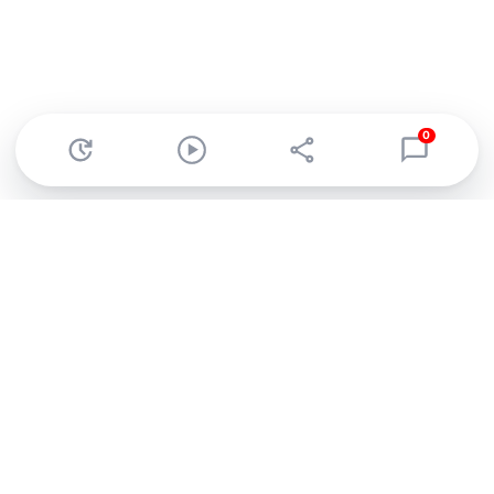
0
Abonnez-vous à notre newsletter !
Recevez un résumé quotidien de l'actu technologique.
S'inscrire
En cliquant sur s'inscrire, j’accepte de recevoir par email des
informations, actualités et offres commerciales de Clubic.
Conformément au RGPD, vous pouvez retirer votre consentement