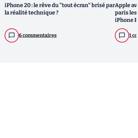
iPhone 20 : le rêve du "tout écran" brisé par
Apple av
la réalité technique ?
paris les
iPhone P
6 commentaires
1 c