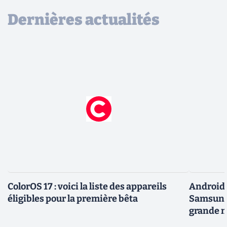
Dernières actualités
ColorOS 17 : voici la liste des appareils
Android 
éligibles pour la première bêta
Samsung 
grande m