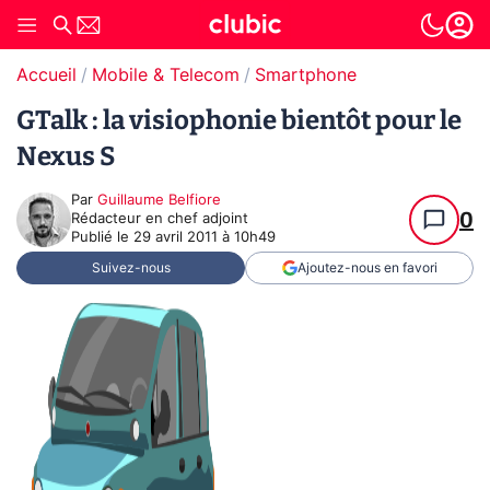
Accueil
Mobile & Telecom
Smartphone
GTalk : la visiophonie bientôt pour le
Nexus S
Par
Guillaume Belfiore
0
Rédacteur en chef adjoint
Publié le
29 avril 2011 à 10h49
Suivez-nous
Ajoutez-nous en favori