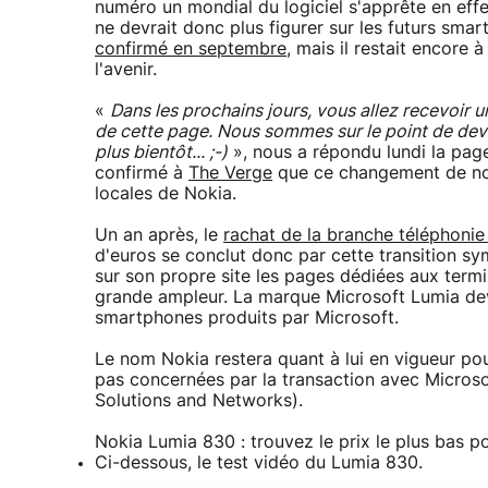
numéro un mondial du logiciel s'apprête en effet 
ne devrait donc plus figurer sur les futurs sm
confirmé en septembre
, mais il restait encore
l'avenir.
«
Dans les prochains jours, vous allez recevoi
de cette page. Nous sommes sur le point de dev
plus bientôt... ;-)
», nous a répondu lundi la pag
confirmé à
The Verge
que ce changement de nom
locales de Nokia.
Un an après, le
rachat de la branche téléphonie
d'euros se conclut donc par cette transition sy
sur son propre site les pages dédiées aux term
grande ampleur. La marque Microsoft Lumia dev
smartphones produits par Microsoft.
Le nom Nokia restera quant à lui en vigueur pour
pas concernées par la transaction avec Microso
Solutions and Networks).
Nokia Lumia 830 : trouvez le prix le plus bas p
Ci-dessous, le test vidéo du Lumia 830.