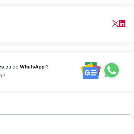
és
ou de
WhatsApp
?
h !