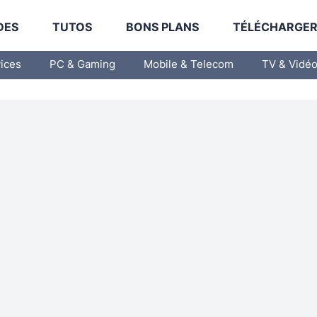
DES
TUTOS
BONS PLANS
TÉLÉCHARGE
vices
PC & Gaming
Mobile & Telecom
TV & Vidé