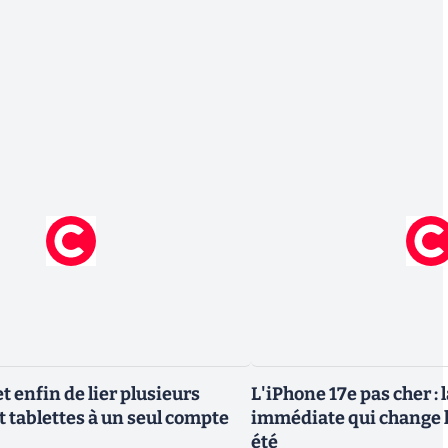
 enfin de lier plusieurs
L'iPhone 17e pas cher : 
t tablettes à un seul compte
immédiate qui change l
été