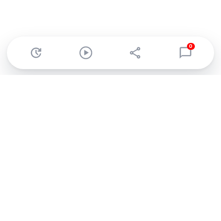
0
Abonnez-vous à notre newsletter !
Recevez un résumé quotidien de l'actu technologique.
S'inscrire
En cliquant sur s'inscrire, j’accepte de recevoir par email des
informations, actualités et offres commerciales de Clubic.
Conformément au RGPD, vous pouvez retirer votre consentement
à tout moment en cliquant sur le lien de désinscription présent
dans chaque email. Pour en savoir plus sur la gestion de vos