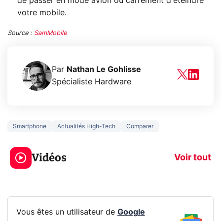
de passer en mode avion ou carrément d'éteindre
votre mobile.
Source :
SamMobile
Par
Nathan Le Gohlisse
Spécialiste Hardware
Smartphone
Actualités High-Tech
Comparer
5 générations de
Ce que vous n
jeux dans la
savez sur la
Vidéos
prochaine Xbox !
navigation pri
Voir tout
Vous êtes un utilisateur de
Google