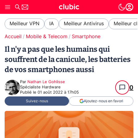
Meilleur VPN
IA
Meilleur Antivirus
Meilleur c
Accueil
Mobile & Telecom
Smartphone
Il n'y a pas que les humains qui
souffrent de la canicule, les batteries
de vos smartphones aussi
Par
Nathan Le Gohlisse
0
Spécialiste Hardware
Publié le
01 août 2022 à 17h05
Suivez-nous
Ajoutez-nous en favori