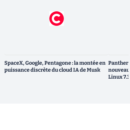
SpaceX, Google, Pentagone : la montée en
Panther L
puissance discrète du cloud IA de Musk
nouveau
Linux 7.