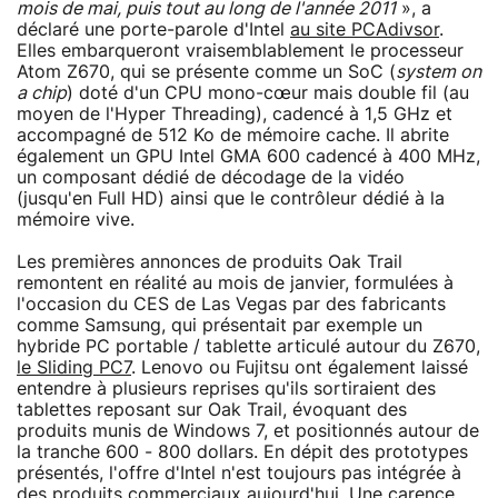
mois de mai, puis tout au long de l'année 2011
», a
déclaré une porte-parole d'Intel
au site PCAdivsor
.
Elles embarqueront vraisemblablement le processeur
Atom Z670, qui se présente comme un SoC (
system on
a chip
) doté d'un CPU mono-cœur mais double fil (au
moyen de l'Hyper Threading), cadencé à 1,5 GHz et
accompagné de 512 Ko de mémoire cache. Il abrite
également un GPU Intel GMA 600 cadencé à 400 MHz,
un composant dédié de décodage de la vidéo
(jusqu'en Full HD) ainsi que le contrôleur dédié à la
mémoire vive.
Les premières annonces de produits Oak Trail
remontent en réalité au mois de janvier, formulées à
l'occasion du CES de Las Vegas par des fabricants
comme Samsung, qui présentait par exemple un
hybride PC portable / tablette articulé autour du Z670,
le Sliding PC7
. Lenovo ou Fujitsu ont également laissé
entendre à plusieurs reprises qu'ils sortiraient des
tablettes reposant sur Oak Trail, évoquant des
produits munis de Windows 7, et positionnés autour de
la tranche 600 - 800 dollars. En dépit des prototypes
présentés, l'offre d'Intel n'est toujours pas intégrée à
des produits commerciaux aujourd'hui. Une carence