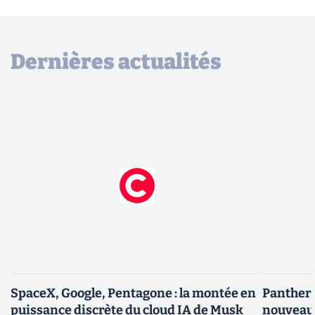
Dernières actualités
SpaceX, Google, Pentagone : la montée en
Panther L
puissance discrète du cloud IA de Musk
nouveau