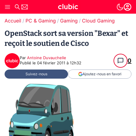
Accueil
PC & Gaming
Gaming
Cloud Gaming
OpenStack sort sa version "Bexar" et
reçoit le soutien de Cisco
Par
Antoine Duvauchelle
0
Publié le
04 février 2011 à 12h32
Suivez-nous
Ajoutez-nous en favori