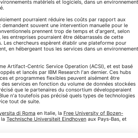
environnements matériels et logiciels, dans un environnemen
é.
oiement pourraient réduire les coûts par rapport aux
t demandent souvent une intervention manuelle pour le
nventionnels prennent trop de temps et d'argent, selon
 les entreprises pourraient être débarrassés de cette
s. Les chercheurs espèrent établir une plateforme pour
ent, en hébergeant tous les services dans un environnemen
e Artifact-Centric Service Operation (ACSI), et est basé
loppés et lancés par IBM Research l'an dernier. Ces hubs
ces et programmes flexibles peuvent aisément être
ion des services en fonction du volume de données stockées
précisé que le partenaires du consortium développeraient
 Blue n'a toutefois pas précisé quels types de technologies
ice tout de suite.
versita di Roma
en Italie, la
Free University of Bozen-
 la
Technische Universiteit Eindhoven
aux Pays-Bas, et