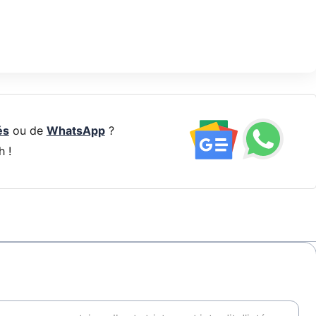
és
ou de
WhatsApp
?
h !