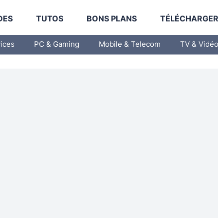
DES
TUTOS
BONS PLANS
TÉLÉCHARGE
vices
PC & Gaming
Mobile & Telecom
TV & Vidé