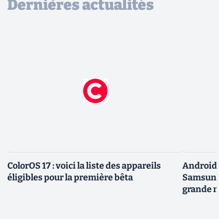
Dernières actualités
ColorOS 17 : voici la liste des appareils
Android 
éligibles pour la première bêta
Samsung 
grande m