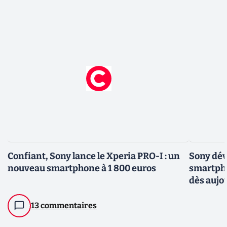
Confiant, Sony lance le Xperia PRO-I : un
Sony dév
nouveau smartphone à 1 800 euros
smartpho
dès aujo
13 commentaires