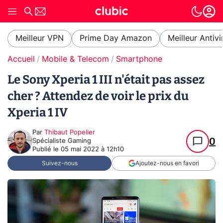
Meilleur VPN
Prime Day Amazon
Meilleur Antivi
Accueil
Mobile & Telecom
Smartphone
Le Sony Xperia 1 III n'était pas assez
cher ? Attendez de voir le prix du
Xperia 1 IV
Par
Thibaut Popelier
0
Spécialiste Gaming
Publié le
05 mai 2022 à 12h10
Suivez-nous
Ajoutez-nous en favori