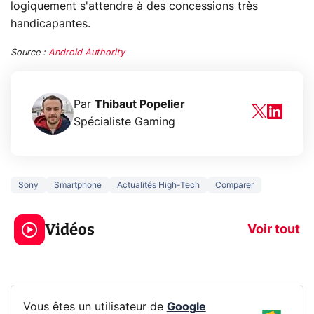
logiquement s'attendre à des concessions très
handicapantes.
Source :
Android Authority
Par
Thibaut Popelier
Spécialiste Gaming
Sony
Smartphone
Actualités High-Tech
Comparer
Ce que vous ne
savez sur la
Google tease 
Vidéos
navigation privée !
Pixel 11 Pro
Voir tout
Vous êtes un utilisateur de
Google