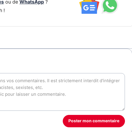
és
ou de
WhatsApp
?
h !
Poster mon commentaire