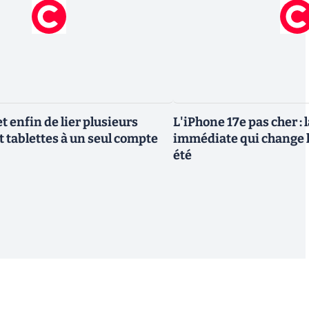
 enfin de lier plusieurs
L'iPhone 17e pas cher : 
t tablettes à un seul compte
immédiate qui change l
été