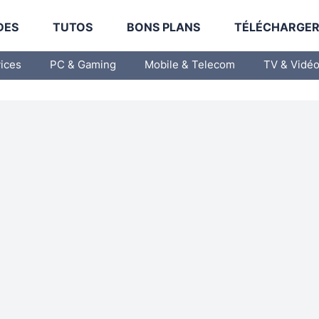
DES
TUTOS
BONS PLANS
TÉLÉCHARGE
vices
PC & Gaming
Mobile & Telecom
TV & Vidé