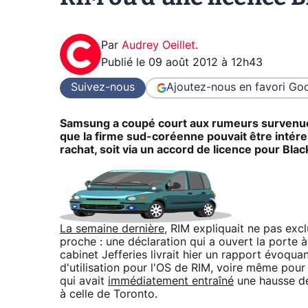
Par
Audrey Oeillet
.
Publié le
09 août 2012 à 12h43
Suivez-nous
Ajoutez-nous en favori
Goo
Samsung a coupé court aux rumeurs survenues 
que la firme sud-coréenne pouvait être intér
rachat, soit via un accord de licence pour Black
La semaine dernière
, RIM expliquait ne pas exc
proche : une déclaration qui a ouvert la porte
cabinet Jefferies livrait hier un rapport évoqua
d'utilisation pour l'OS de RIM, voire même pour
qui avait
immédiatement entraîné
une hausse de
à celle de Toronto.