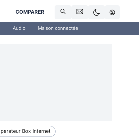
R
COMPARER
o
Audio
Maison connectée
arateur Box Internet