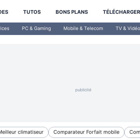
DES
TUTOS
BONS PLANS
TÉLÉCHARGE
vices
PC & Gaming
Mobile & Telecom
TV & Vidé
Meilleur climatiseur
Comparateur Forfait mobile
Comp