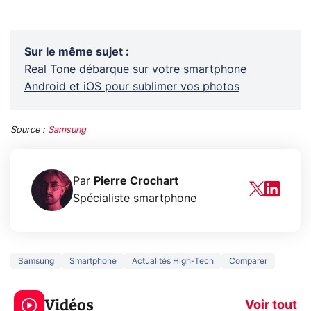
Sur le même sujet
:
Real Tone débarque sur votre smartphone
Android et iOS pour sublimer vos photos
Source :
Samsung
Par
Pierre Crochart
Spécialiste smartphone
Samsung
Smartphone
Actualités High-Tech
Comparer
5 générations de
Ce que vous n
jeux dans la
savez sur la
Vidéos
prochaine Xbox !
navigation pri
Voir tout