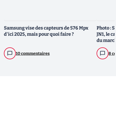
Samsung vise des capteurs de 576 Mpx
Photo : 
d'ici 2025, mais pour quoi faire ?
JN1, le c
du marc
10 commentaires
8 c