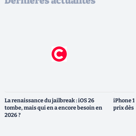
Dernières actualités
La renaissance du jailbreak : iOS 26
iPhone 1
tombe, mais qui en a encore besoin en
prix dès 
2026 ?