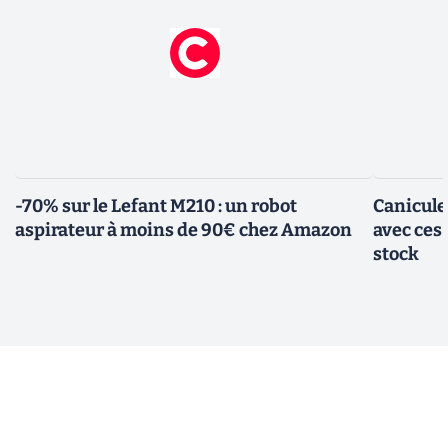
-70% sur le Lefant M210 : un robot
Canicule
aspirateur à moins de 90€ chez Amazon
avec ces
stock