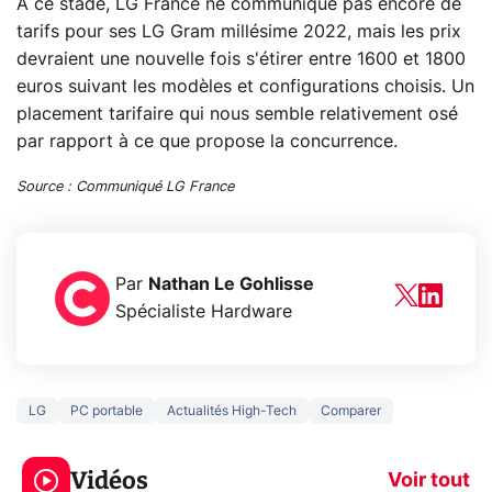
À ce stade, LG France ne communique pas encore de
tarifs pour ses LG Gram millésime 2022, mais les prix
devraient une nouvelle fois s'étirer entre 1600 et 1800
euros suivant les modèles et configurations choisis. Un
placement tarifaire qui nous semble relativement osé
par rapport à ce que propose la concurrence.
Source : Communiqué LG France
Par
Nathan Le Gohlisse
Spécialiste Hardware
LG
PC portable
Actualités High-Tech
Comparer
3 écrans en 1 pour
5 générations
319€ ? Voici L'AOC
jeux dans la
Vidéos
CQ32G4ZA !
prochaine Xbo
Voir tout