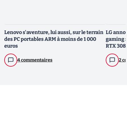
Lenovo s'aventure, lui aussi, sur le terrain
LG annon
des PC portables ARM à moins de 1 000
gaming :
euros
RTX 308
4 commentaires
2 c