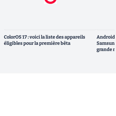
ColorOS 17 : voici la liste des appareils
Android 
éligibles pour la première bêta
Samsung 
grande m