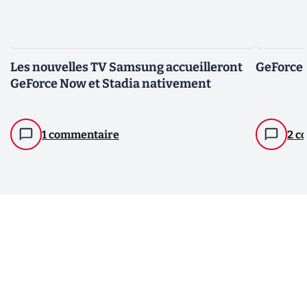
Les nouvelles TV Samsung accueilleront
GeForce 
GeForce Now et Stadia nativement
1 commentaire
2 c