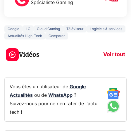
Spécialiste Gaming
Google
LG
Cloud Gaming
Téléviseur
Logiciels & services
Actualités High-Tech
Comparer
3 écrans en 1 pour
5 générations
319€ ? Voici L'AOC
jeux dans la
Vidéos
CQ32G4ZA !
prochaine Xbo
Voir tout
Vous êtes un utilisateur de
Google
Actualités
ou de
WhatsApp
?
Suivez-nous pour ne rien rater de l'actu
tech !