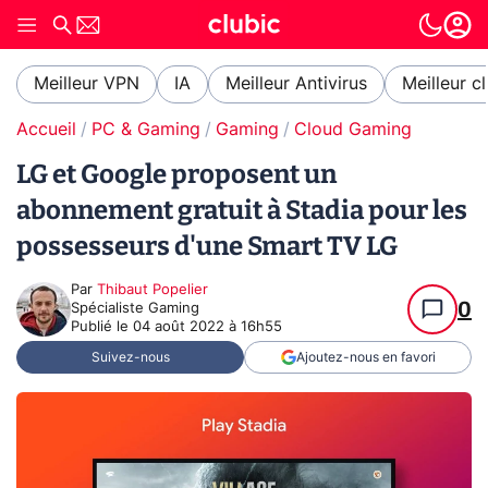
Meilleur VPN
IA
Meilleur Antivirus
Meilleur c
Accueil
PC & Gaming
Gaming
Cloud Gaming
LG et Google proposent un
abonnement gratuit à Stadia pour les
possesseurs d'une Smart TV LG
Par
Thibaut Popelier
0
Spécialiste Gaming
Publié le
04 août 2022 à 16h55
Suivez-nous
Ajoutez-nous en favori