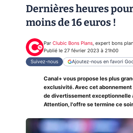
Dernières heures pour p
moins de 16 euros !
Par
Clubic Bons Plans
,
expert bons pla
Publié le
27 février 2023 à 21h00
Suivez-nous
Ajoutez-nous en favori
Goo
Canal+ vous propose les plus grand
exclusivité. Avec cet abonnement
de divertissement exceptionnelle à
Attention, l'offre se termine ce soir