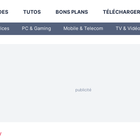
DES
TUTOS
BONS PLANS
TÉLÉCHARGE
vices
PC & Gaming
Mobile & Telecom
TV & Vidé
V