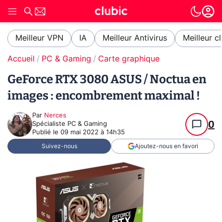
Meilleur VPN
IA
Meilleur Antivirus
Meilleur c
Accueil
PC & Gaming
Carte graphique
GeForce RTX 3080 ASUS / Noctua en
images : encombrement maximal !
Par
Nerces
0
Spécialiste PC & Gaming
Publié le
09 mai 2022 à 14h35
Suivez-nous
Ajoutez-nous en favori