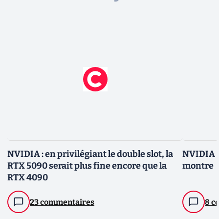
NVIDIA : en privilégiant le double slot, la
NVIDIA :
RTX 5090 serait plus fine encore que la
montre
RTX 4090
23 commentaires
8 c