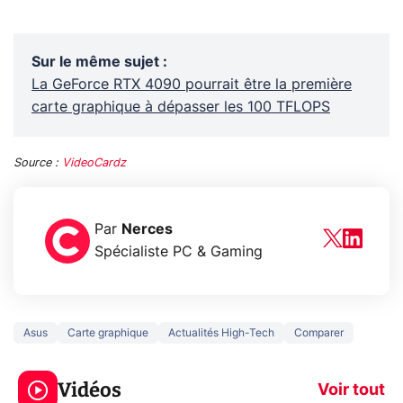
Sur le même sujet
:
La GeForce RTX 4090 pourrait être la première
carte graphique à dépasser les 100 TFLOPS
Source :
VideoCardz
Par
Nerces
Spécialiste PC & Gaming
Asus
Carte graphique
Actualités High-Tech
Comparer
5 générations de
Ce que vous n
jeux dans la
savez sur la
Vidéos
prochaine Xbox !
navigation pri
Voir tout