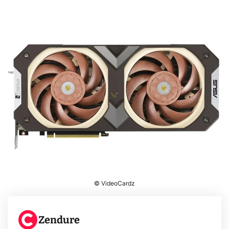
© VideoCardz
Zendure