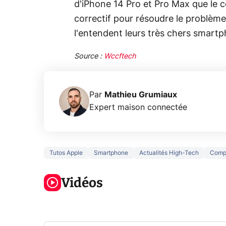
d'iPhone 14 Pro et Pro Max que le c
correctif pour résoudre le problème 
l'entendent leurs très chers smart
Source :
Wccftech
Par
Mathieu Grumiaux
Expert maison connectée
Tutos Apple
Smartphone
Actualités High-Tech
Comp
3 écrans en 1
5 générations
Ce qu
pour 319€ ?
de jeux dans
ne sa
Voici L'AOC
Vidéos
la prochaine
la na
CQ32G4ZA !
Xbox !
privée