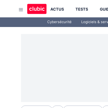
ACTUS
TESTS
GUI
Cybersécurité
Logiciels & ser