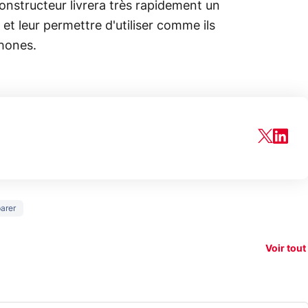
onstructeur livrera très rapidement un
et leur permettre d'utiliser comme ils
phones.
150€
arer
e vous
xAI attaque la
remb
vez sur
Google tease
loi anti-
sur v
vigation
son Pixel 11
dénudement
nouv
Voir tout
 !
Pro
par IA
smart