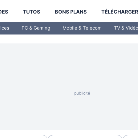
DES
TUTOS
BONS PLANS
TÉLÉCHARGE
vices
PC & Gaming
Mobile & Telecom
TV & Vidé