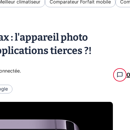
Meilleur climatiseur
Comparateur Forfait mobile
Comp
x : l'appareil photo
pplications tierces ?!
connectée
.
gle