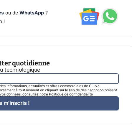
és
ou de
WhatsApp
?
h !
tter quotidienne
tu technologique
l des informations, actualités et offres commerciales de Clubic.
tement à tout moment en cliquant sur le lien de désinscription présent
e vos données, consultez notre
Politique de confidentialité
e m'inscris !