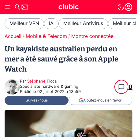
Meilleur VPN
IA
Meilleur Antivirus
Meilleur c
Accueil
Mobile & Telecom
Montre connectée
Un kayakiste australien perdu en
mer a été sauvé grâce à son Apple
Watch
Par
Stéphane Ficca
0
Spécialiste hardware & gaming
Publié le
02 juillet 2022 à 13h59
Suivez-nous
Ajoutez-nous en favori