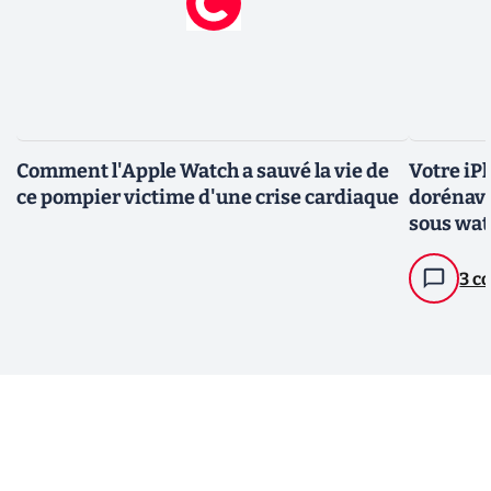
Comment l'Apple Watch a sauvé la vie de
Votre iP
ce pompier victime d'une crise cardiaque
dorénava
sous wat
3 c