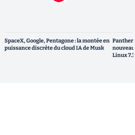
SpaceX, Google, Pentagone : la montée en
Panther L
puissance discrète du cloud IA de Musk
nouveau
Linux 7.