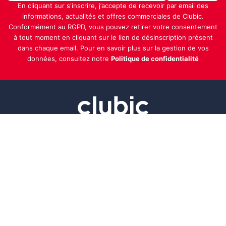
En cliquant sur s'inscrire, j’accepte de recevoir par email des
informations, actualités et offres commerciales de Clubic.
Conformément au RGPD, vous pouvez retirer votre consentement
à tout moment en cliquant sur le lien de désinscription présent
dans chaque email. Pour en savoir plus sur la gestion de vos
données, consultez notre
Politique de confidentialité
Indépendance, transparence et expertise
Clubic est un média de recommandation de produits
100% indépendant. Chaque jour, nos experts testent et
comparent des produits et services technologiques
pour vous informer et vous aider à consommer
intelligemment.
À propos