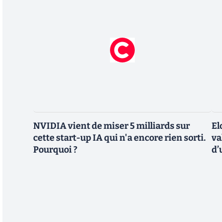
NVIDIA vient de miser 5 milliards sur
El
cette start-up IA qui n'a encore rien sorti.
va
Pourquoi ?
d’