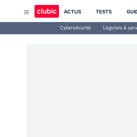
ACTUS
TESTS
GUI
Cybersécurité
Logiciels & ser