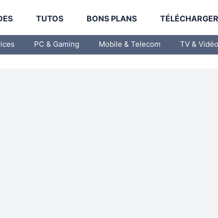
DES
TUTOS
BONS PLANS
TÉLÉCHARGE
vices
PC & Gaming
Mobile & Telecom
TV & Vidé