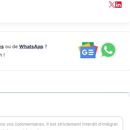
és
ou de
WhatsApp
?
h !