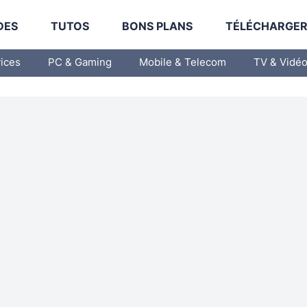
DES
TUTOS
BONS PLANS
TÉLÉCHARGE
vices
PC & Gaming
Mobile & Telecom
TV & Vidé