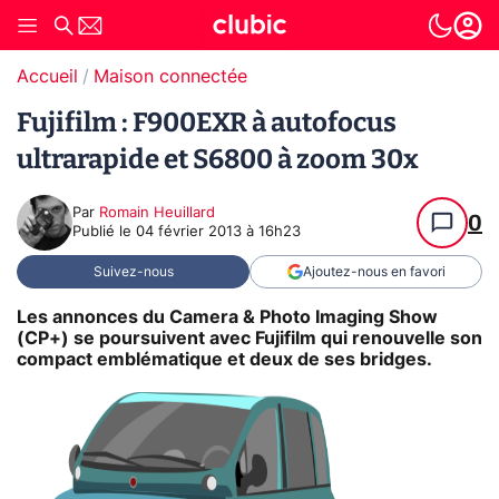
Accueil
Maison connectée
Fujifilm : F900EXR à autofocus
ultrarapide et S6800 à zoom 30x
Par
Romain Heuillard
0
Publié le
04 février 2013 à 16h23
Suivez-nous
Ajoutez-nous en favori
Les annonces du Camera & Photo Imaging Show
(CP+) se poursuivent avec Fujifilm qui renouvelle son
compact emblématique et deux de ses bridges.