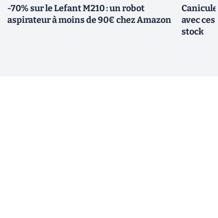
-70% sur le Lefant M210 : un robot
Canicule
aspirateur à moins de 90€ chez Amazon
avec ces
stock