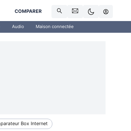
R
COMPARER
o
Audio
Maison connectée
arateur Box Internet