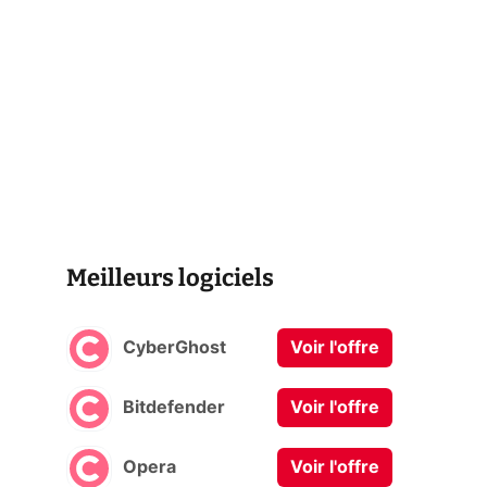
Meilleurs logiciels
CyberGhost
Voir l'offre
Bitdefender
Voir l'offre
Opera
Voir l'offre