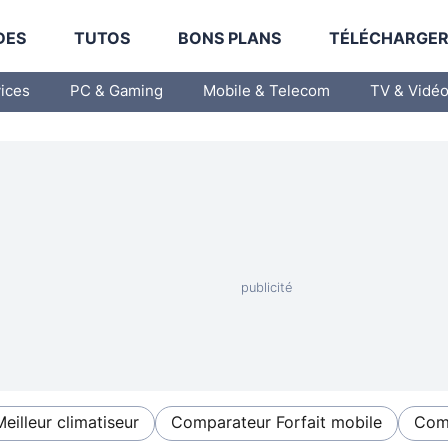
DES
TUTOS
BONS PLANS
TÉLÉCHARGE
vices
PC & Gaming
Mobile & Telecom
TV & Vidé
Meilleur climatiseur
Comparateur Forfait mobile
Comp