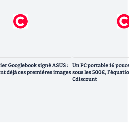
mier Googlebook signé ASUS :
Un PC portable 16 pouc
ent déjà ces premières images
sous les 500€, l'équati
Cdiscount