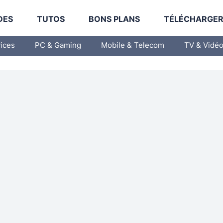
DES
TUTOS
BONS PLANS
TÉLÉCHARGE
vices
PC & Gaming
Mobile & Telecom
TV & Vidé