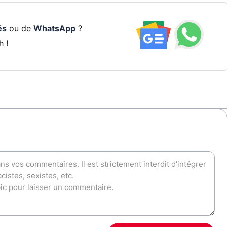
és
ou de
WhatsApp
?
h !