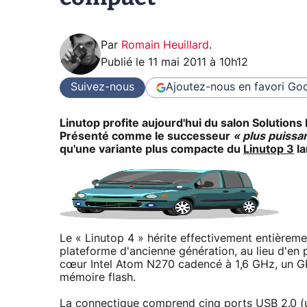
Par
Romain Heuillard
.
Publié le
11 mai 2011 à 10h12
Suivez-nous
Ajoutez-nous en favori
Goo
Linutop profite aujourd'hui du salon Solution
Présenté comme le successeur
« plus puissa
qu'une variante plus compacte du
Linutop 3
la
Le « Linutop 4 » hérite effectivement entièremen
plateforme d'ancienne génération, au lieu d'en
cœur Intel Atom N270 cadencé à 1,6 GHz, un 
mémoire flash.
La connectique comprend cinq ports USB 2.0 (u