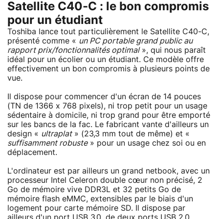
Satellite C40-C : le bon compromis
pour un étudiant
Toshiba lance tout particulièrement le Satellite C40-C,
présenté comme «
un PC portable grand public au
rapport prix/fonctionnalités optimal
», qui nous paraît
idéal pour un écolier ou un étudiant. Ce modèle offre
effectivement un bon compromis à plusieurs points de
vue.
Il dispose pour commencer d'un écran de 14 pouces
(TN de 1366 x 768 pixels), ni trop petit pour un usage
sédentaire à domicile, ni trop grand pour être emporté
sur les bancs de la fac. Le fabricant vante d'ailleurs un
design «
ultraplat
» (23,3 mm tout de même) et «
suffisamment robuste
» pour un usage chez soi ou en
déplacement.
L'ordinateur est par ailleurs un grand netbook, avec un
processeur Intel Celeron double cœur non précisé, 2
Go de mémoire vive DDR3L et 32 petits Go de
mémoire flash eMMC, extensibles par le biais d'un
logement pour carte mémoire SD. Il dispose par
ailleurs d'un port USB 3.0, de deux ports USB 2.0,