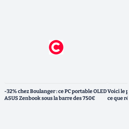
-32% chez Boulanger : ce PC portable OLED
Voici le
ASUS Zenbook sous la barre des 750€
ce que r