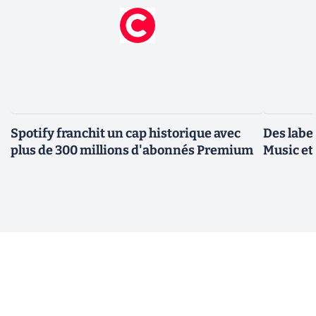
Spotify franchit un cap historique avec
Des label
plus de 300 millions d'abonnés Premium
Music et