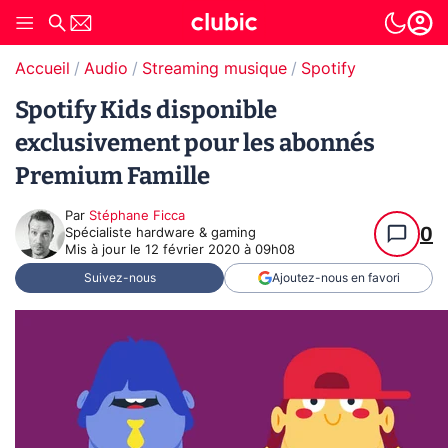
Accueil
Audio
Streaming musique
Spotify
Spotify Kids disponible
exclusivement pour les abonnés
Premium Famille
Par
Stéphane Ficca
0
Spécialiste hardware & gaming
Mis à jour le
12 février 2020 à 09h08
Suivez-nous
Ajoutez-nous en favori