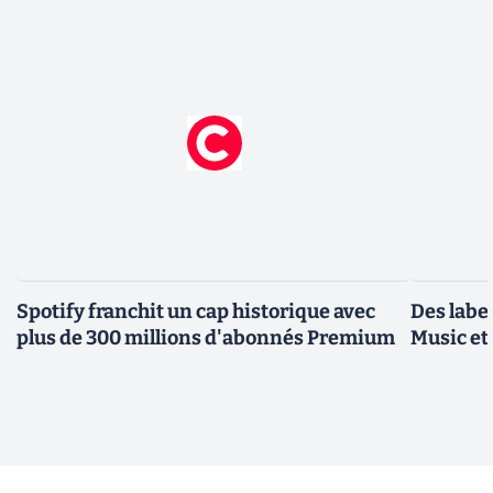
Spotify franchit un cap historique avec
Des label
plus de 300 millions d'abonnés Premium
Music et