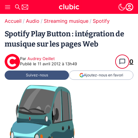
Accueil
Audio
Streaming musique
Spotify
Spotify Play Button : intégration de
musique sur les pages Web
Par
Audrey Oeillet
0
Publié le
11 avril 2012 à 13h49
Suivez-nous
Ajoutez-nous en favori