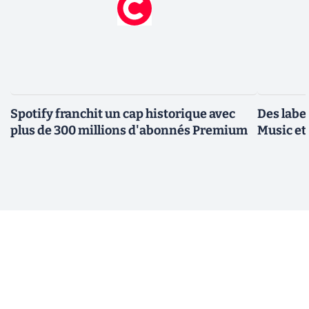
Spotify franchit un cap historique avec
Des label
plus de 300 millions d'abonnés Premium
Music et