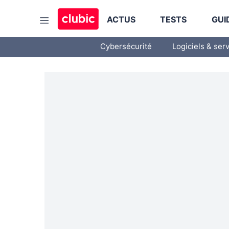
ACTUS
TESTS
GUI
Cybersécurité
Logiciels & ser