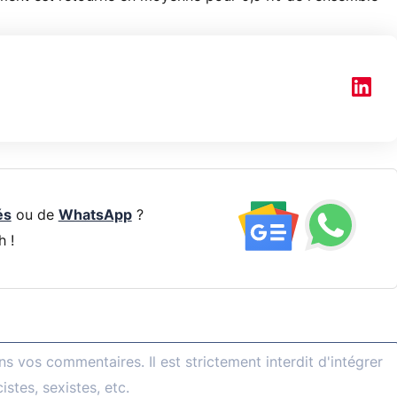
és
ou de
WhatsApp
?
h !