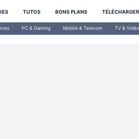
DES
TUTOS
BONS PLANS
TÉLÉCHARGE
vices
PC & Gaming
Mobile & Telecom
TV & Vidé