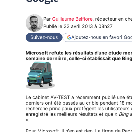
Par
Guillaume Belfiore
,
rédacteur en che
Publié le
22 avril 2013 à 08h27
Suivez-nous
Ajoutez-nous en favori
Goo
Microsoft refute les résultats d'une étude me
semaine dernière, celle-ci établissait que Bin
Le cabinet AV-TEST a récemment publié une ét
derniers ont été passés au crible pendant 18 m
recherche principaux protègent les utilisateur
enregistré les meilleurs résultats et que «
Bing a
».
Pour Microsoft, il n'en est rien. La firme de R