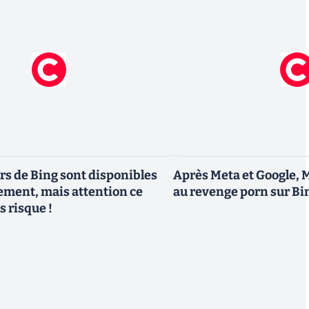
rs de Bing sont disponibles
Après Meta et Google, M
ement, mais attention ce
au revenge porn sur Bi
s risque !