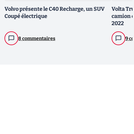
Volvo présente le C40 Recharge, un SUV
Volta Tru
Coupé électrique
camion é
2022
8 commentaires
9 c