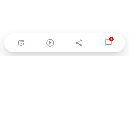
0
Abonnez-vous à notre newsletter !
Recevez un résumé quotidien de l'actu technologique.
S'inscrire
En cliquant sur s'inscrire, j’accepte de recevoir par email des
informations, actualités et offres commerciales de Clubic.
Conformément au RGPD, vous pouvez retirer votre consentement