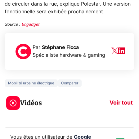
de circuler dans la rue, explique Polestar. Une version
fonctionnelle sera exhibée prochainement.
Source :
Engadget
Par
Stéphane Ficca
Spécialiste hardware & gaming
Mobilité urbaine électrique
Comparer
3 écrans en 1 pour
5 générations
319€ ? Voici L'AOC
jeux dans la
Vidéos
CQ32G4ZA !
prochaine Xbo
Voir tout
Vous êtes un utilisateur de
Google