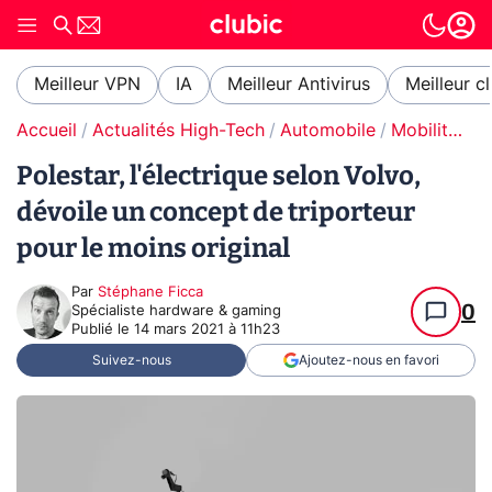
Meilleur VPN
IA
Meilleur Antivirus
Meilleur c
Accueil
Actualités High-Tech
Automobile
Mobilité urbaine électrique
Polestar, l'électrique selon Volvo,
dévoile un concept de triporteur
pour le moins original
Par
Stéphane Ficca
0
Spécialiste hardware & gaming
Publié le
14 mars 2021 à 11h23
Suivez-nous
Ajoutez-nous en favori