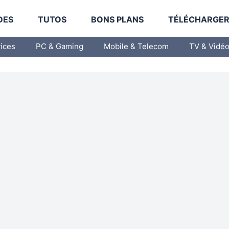
DES
TUTOS
BONS PLANS
TÉLÉCHARGE
vices
PC & Gaming
Mobile & Telecom
TV & Vidé