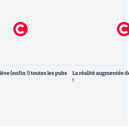
ève (enfin !) toutes les pubs
La réalité augmentée d
!