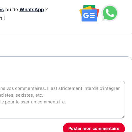
és
ou de
WhatsApp
?
h !
Poster mon commentaire