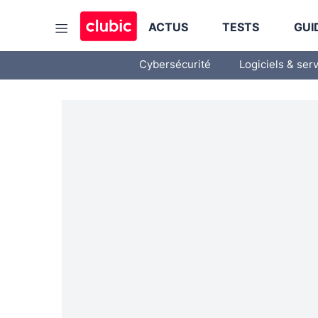
ACTUS
TESTS
GUI
Cybersécurité
Logiciels & ser