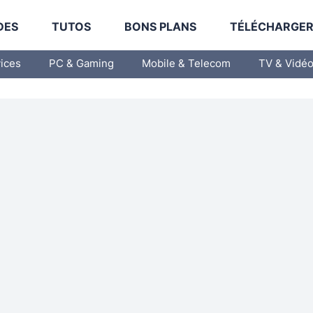
DES
TUTOS
BONS PLANS
TÉLÉCHARGE
vices
PC & Gaming
Mobile & Telecom
TV & Vidé