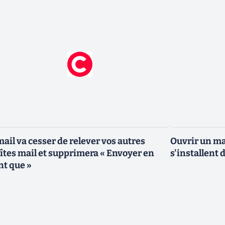
ail va cesser de relever vos autres
Ouvrir un mai
îtes mail et supprimera « Envoyer en
s'installent
nt que »