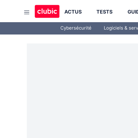
ACTUS
TESTS
GUI
Cybersécurité
Logiciels & ser