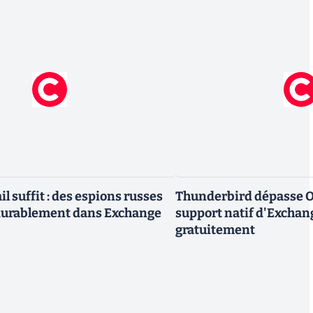
l suffit : des espions russes
Thunderbird dépasse Ou
 durablement dans Exchange
support natif d'Exchan
gratuitement