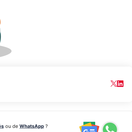
és
ou de
WhatsApp
?