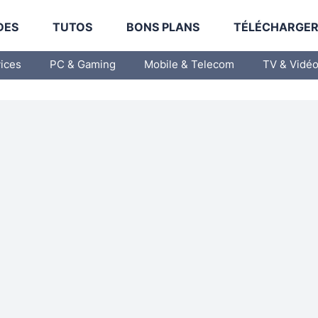
DES
TUTOS
BONS PLANS
TÉLÉCHARGE
vices
PC & Gaming
Mobile & Telecom
TV & Vidé