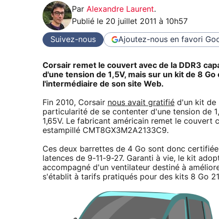
Par
Alexandre Laurent
.
Publié le
20 juillet 2011 à 10h57
Suivez-nous
Ajoutez-nous en favori
Goo
Corsair remet le couvert avec de la DDR3 cap
d'une tension de 1,5V, mais sur un kit de 8 Go c
l'intermédiaire de son site Web.
Fin 2010, Corsair
nous avait gratifié
d'un kit de
particularité de se contenter d'une tension de 1
1,65V. Le fabricant américain remet le couvert 
estampillé CMT8GX3M2A2133C9.
Ces deux barrettes de 4 Go sont donc certifié
latences de 9-11-9-27. Garanti à vie, le kit ad
accompagné d'un ventilateur destiné à améliorer 
s'établit à tarifs pratiqués pour des kits 8 Go 