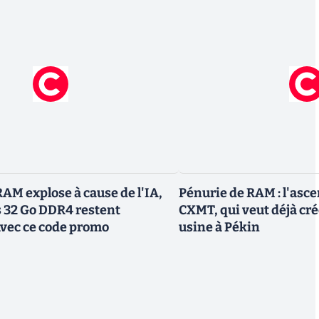
RAM explose à cause de l'IA,
Pénurie de RAM : l'asc
s 32 Go DDR4 restent
CXMT, qui veut déjà cr
avec ce code promo
usine à Pékin