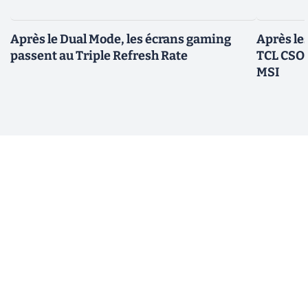
Après le Dual Mode, les écrans gaming
Après le
passent au Triple Refresh Rate
TCL CSOT
MSI