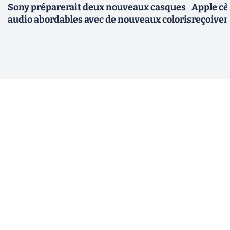
Sony préparerait deux nouveaux casques
Apple cèd
audio abordables avec de nouveaux coloris
reçoivent