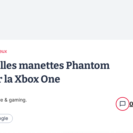
eux
elles manettes Phantom
r la Xbox One
re & gaming
.
gle