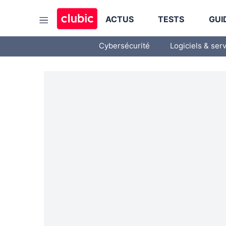
ACTUS
TESTS
GUI
Cybersécurité
Logiciels & ser