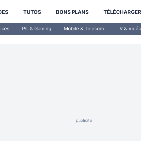
DES
TUTOS
BONS PLANS
TÉLÉCHARGE
vices
PC & Gaming
Mobile & Telecom
TV & Vidé