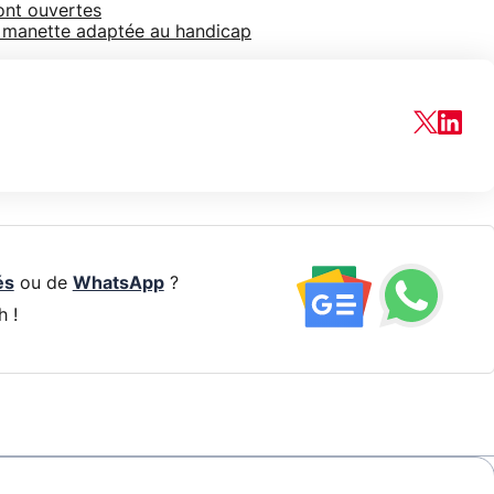
ont ouvertes
e manette adaptée au handicap
és
ou de
WhatsApp
?
h !