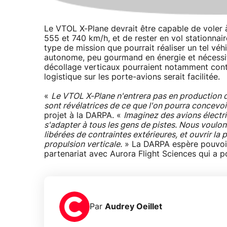
Le VTOL X-Plane devrait être capable de voler 
555 et 740 km/h, et de rester en vol stationnai
type de mission que pourrait réaliser un tel véh
autonome, peu gourmand en énergie et nécessitan
décollage verticaux pourraient notamment contr
logistique sur les porte-avions serait facilitée.
«
Le VTOL X-Plane n'entrera pas en production 
sont révélatrices de ce que l'on pourra concevoir
projet à la DARPA. «
Imaginez des avions électr
s'adapter à tous les gens de pistes. Nous voul
libérées de contraintes extérieures, et ouvrir l
propulsion verticale.
» La DARPA espère pouvoir 
partenariat avec Aurora Flight Sciences qui a po
Par
Audrey Oeillet