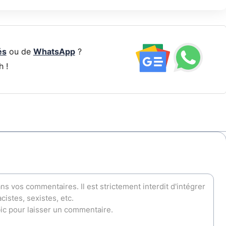
és
ou de
WhatsApp
?
h !