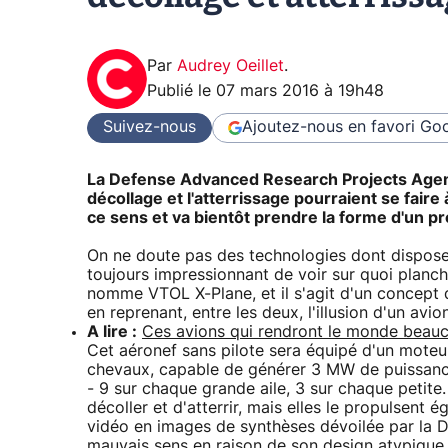
Par
Audrey Oeillet
.
Publié le
07 mars 2016 à 19h48
Suivez-nous
Ajoutez-nous en favori
Goo
La Defense Advanced Research Projects Agen
décollage et l'atterrissage pourraient se faire
ce sens et va bientôt prendre la forme d'un p
On ne doute pas des technologies dont dispose 
toujours impressionnant de voir sur quoi planch
nomme VTOL X-Plane, et il s'agit d'un concept d'
en reprenant, entre les deux, l'illusion d'un avio
A lire :
Ces avions qui rendront le monde beauc
Cet aéronef sans pilote sera équipé d'un mote
chevaux, capable de générer 3 MW de puissance 
- 9 sur chaque grande aile, 3 sur chaque petite
décoller et d'atterrir, mais elles le propulsent 
vidéo en images de synthèses dévoilée par la D
mauvais sens en raison de son design atypique.