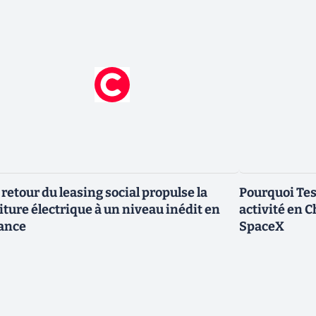
 retour du leasing social propulse la
Pourquoi Tes
iture électrique à un niveau inédit en
activité en 
ance
SpaceX