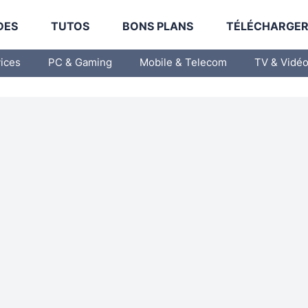
DES
TUTOS
BONS PLANS
TÉLÉCHARGE
vices
PC & Gaming
Mobile & Telecom
TV & Vidé