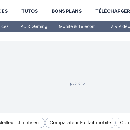
DES
TUTOS
BONS PLANS
TÉLÉCHARGE
vices
PC & Gaming
Mobile & Telecom
TV & Vidé
Meilleur climatiseur
Comparateur Forfait mobile
Comp