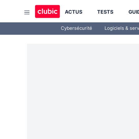
ACTUS
TESTS
GUI
Cybersécurité
Logiciels & ser