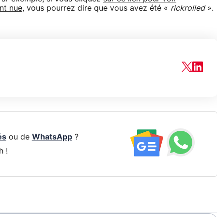
ent nue
, vous pourrez dire que vous avez été «
rickrolled
».
és
ou de
WhatsApp
?
h !