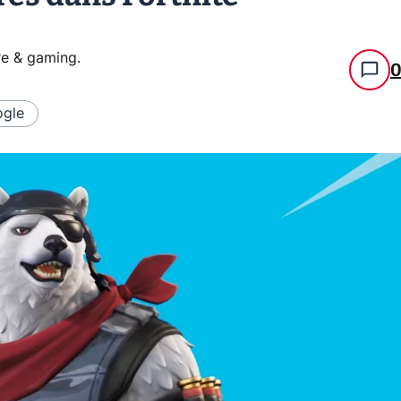
re & gaming
.
gle