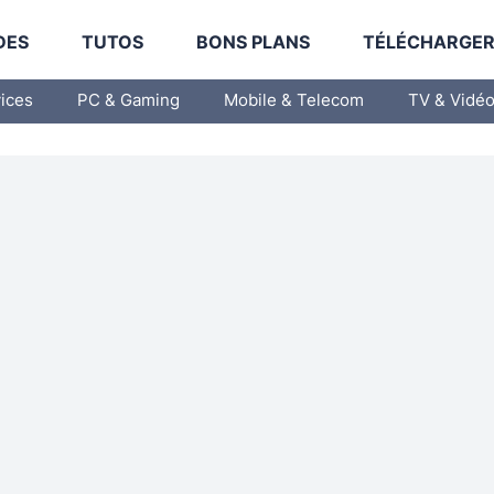
DES
TUTOS
BONS PLANS
TÉLÉCHARGE
vices
PC & Gaming
Mobile & Telecom
TV & Vidé