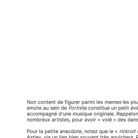
Non content de figurer parmi les
memes
les plu
emote au sein de
Fortnite
constitue un petit évé
accompagné d'une musique originale. Rappelons
nombreux artistes, pour avoir « volé » des dan
Pour la petite anecdote, notez que le «
rickroll
»
Astley, via un lien bien souvent très aguicheur.