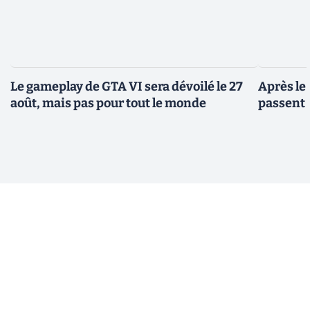
Le gameplay de GTA VI sera dévoilé le 27
Après le
août, mais pas pour tout le monde
passent 