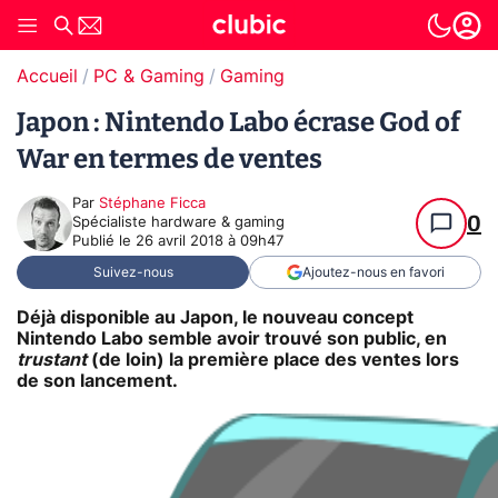
Accueil
PC & Gaming
Gaming
Japon : Nintendo Labo écrase God of
War en termes de ventes
Par
Stéphane Ficca
0
Spécialiste hardware & gaming
Publié le
26 avril 2018 à 09h47
Suivez-nous
Ajoutez-nous en favori
Déjà disponible au Japon, le nouveau concept
Nintendo Labo semble avoir trouvé son public, en
trustant
(de loin) la première place des ventes lors
de son lancement.