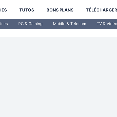
DES
TUTOS
BONS PLANS
TÉLÉCHARGE
vices
PC & Gaming
Mobile & Telecom
TV & Vidé