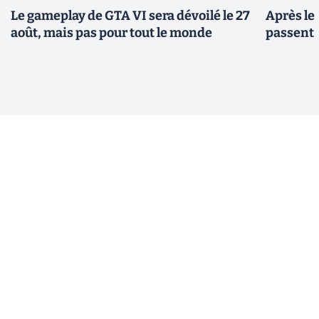
Le gameplay de GTA VI sera dévoilé le 27
Après le
août, mais pas pour tout le monde
passent 