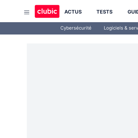
ACTUS
TESTS
GUI
Cybersécurité
Logiciels & ser