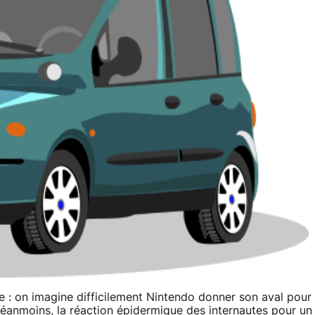
e : on imagine difficilement Nintendo donner son aval pour
 Néanmoins, la réaction épidermique des internautes pour un