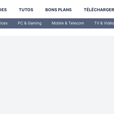
DES
TUTOS
BONS PLANS
TÉLÉCHARGE
vices
PC & Gaming
Mobile & Telecom
TV & Vidé